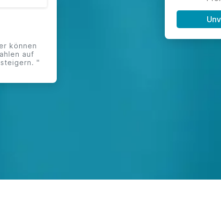
Unv
ser können
ahlen auf
steigern. "